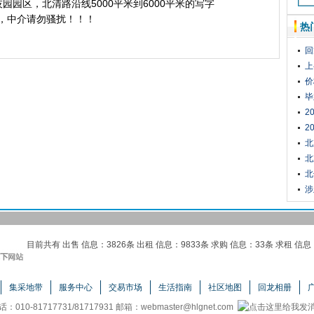
园区，北清路沿线5000平米到6000平米的写字
购，中介请勿骚扰！！！
热
回
上
价
毕
2
排
2
进
北
北
北
涉
目前共有 出售 信息：3826条 出租 信息：9833条 求购 信息：33条 求租 信息
集采地带
服务中心
交易市场
生活指南
社区地图
回龙相册
话：010-81717731/81717931 邮箱：
webmaster@hlgnet.com