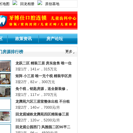
区地图
回龙相册
原创基地
登录网站
用户注册
区
政策资讯
房产论坛
门房源排行榜
龙跃二区 精装三居 房东急售 唯一住
宅！
3室1厅，141㎡，315万元
矩阵 小三居 唯一无个税 精装学区房
3室2厅，82㎡，300万元
免个税，钥匙房源，送全新装修，
双城铁
3室1厅，117㎡，370万元
龙腾苑六区三居室整体出租 不分租
不合租 （站内短信或邮件联系）
3室2厅，140㎡，7000元/月
回龙观城铁龙腾苑四区精装修三居
家具家电齐全
3室2厅，120㎡，5200元/月
回龙观公园西门 风雅园二区96平二