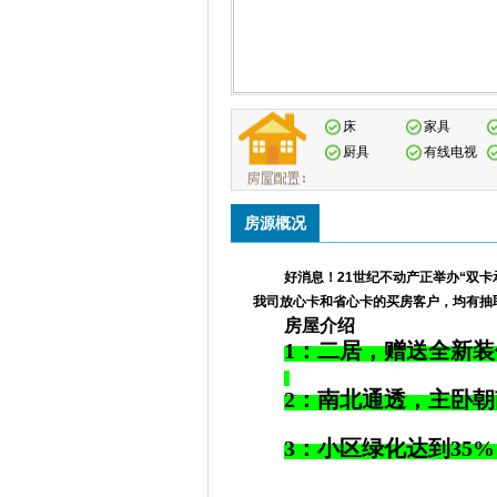
床
家具
厨具
有线电视
房源概况
好消息！
21
世纪不动产正举办
“
双卡
我司放心卡和省心卡的买房客户，均有抽
房屋介绍
1：二居，赠送全新
2：南北通透，主卧
3：小区绿化达到35% 