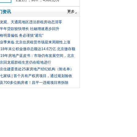
居 户型 楼层 地段好！个人出租
2室1厅，96㎡，4500元/月
门资讯
龙观、天通苑地区违法群租房动态清零
半年贷款较快增长 社融增速逐步回升
格明显偏低 务必谨慎“避坑”
业季来临 北京住房租赁市场迎来周期性上涨
018年末公积金缴存总额达14.6万亿 北京缴存额
前三
019年房地产蓝皮书：市场仍有发展空间，北京
入“三稳”趋势
京回龙观群租生意仍在暗地进行
京住建委查处25家房地产经纪机构（附名单）
七家镇 | 首个共有产权房项目，通过规划验收
及700多位购房者！昌平一违规项目将拆除