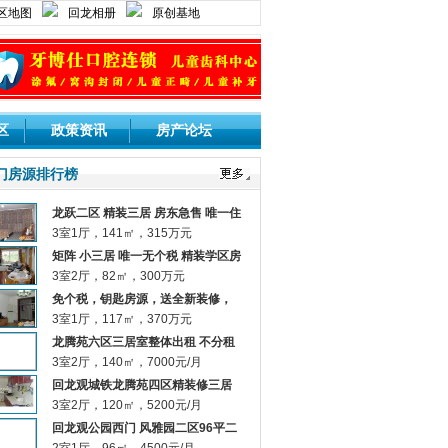
区地图
回龙相册
原创基地
登录网站
用户注册
区
政策资讯
房产论坛
门房源排行榜
龙跃二区 精装三居 房东急售 唯一住
宅！
3室1厅，141㎡，315万元
矩阵 小三居 唯一无个税 精装学区房
3室2厅，82㎡，300万元
免个税，钥匙房源，送全新装修，
双城铁
3室1厅，117㎡，370万元
龙腾苑六区三居室整体出租 不分租
不合租 （站内短信或邮件联系）
3室2厅，140㎡，7000元/月
回龙观城铁龙腾苑四区精装修三居
家具家电齐全
3室2厅，120㎡，5200元/月
回龙观公园西门 风雅园二区96平二