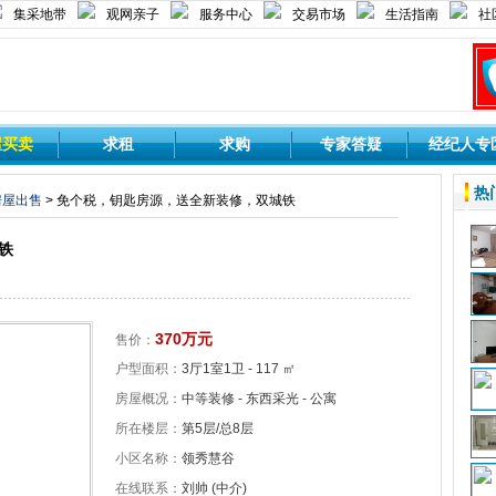
集采地带
观网亲子
服务中心
交易市场
生活指南
社
屋买卖
求租
求购
专家答疑
经纪人专
热
房屋出售
> 免个税，钥匙房源，送全新装修，双城铁
铁
370万元
售价：
户型面积：
3厅1室1卫 - 117 ㎡
房屋概况：
中等装修 - 东西采光 - 公寓
所在楼层：
第5层/总8层
小区名称：
领秀慧谷
在线联系：
刘帅 (中介)