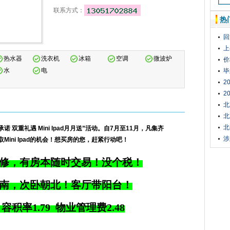
联系方式：
热
回
上
热水器
洗衣机
冰箱
空调
微波炉
价
水
电
毕
2
排
2
进
北
北
北
承诺
双重礼遇
Mini Ipad
月月送
”
活动。自
7
月至
11
月，凡集齐
涉
取
Mini Ipad
的机会！想买房的您，赶紧行动吧！
装修，有房本随时交易！没个税！
朝南，次卧朝北！客厅带阳台！
容积率1.79 物业管理费2.48