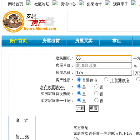
网站首页
社区论坛
资讯中心
集采地带
观网亲子
房产首页
房屋租赁
房屋买卖
求租
建筑面积：
平
房屋单价：
元
房屋总价：
房产性质：
普通住宅
非普通住宅
：
房产购置满5年
是
否
买房家庭首次购房：
是
否
卖方家庭唯一住房：
是
否
合 计
买方缴纳
家庭首次购买唯一住房90㎡以下1%；90㎡
契 税
3%。