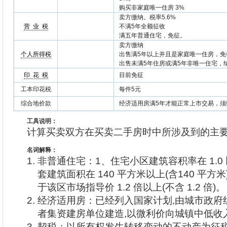
购买非家庭唯一住房 3%
卖方缴纳。税率5.6%
营 业 税
不满5年全额征收
满五年普通住宅，免征。
卖方缴纳
个人所得税
出售满5年以上并且是家庭唯一住房，免
出售未满5年住房或满5年非唯一住宅，
印 花 税
目前免征
工本印花税
每件5元
综合地价款
经济适用房满5年才能正常上市交易，须
工具说明：
计算买卖双方在买卖二手房时中所涉及到的主
名词解释：
非普通住宅：1、住宅小区建筑容积率在 1.0 以下
套建筑面积在 140 平方米以上(含140 平方
于该区市场指导价 1.2 倍以上(不含 1.2 倍)。
经济适用房：已经列入国家计划,由城市政府
者集资建房单位建造,以微利价向城镇中低收
契税：以所有权发生转移变动的不动产为征税