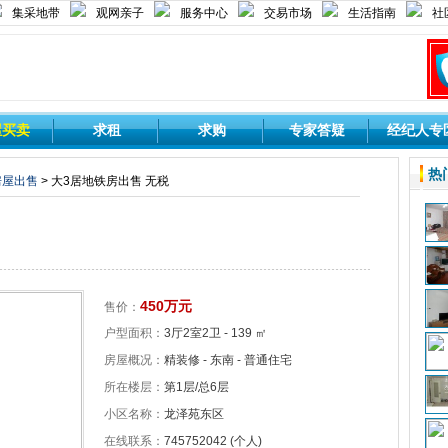
集采地带
观网亲子
服务中心
交易市场
生活指南
社
屋买卖
求租
求购
专家答疑
经纪人专
热
房屋出售
> 大3居地铁房出售 无税
450万元
售价：
户型面积：
3厅2室2卫 - 139 ㎡
房屋概况：
精装修 - 东南 - 普通住宅
所在楼层：
第1层/总6层
小区名称：
龙泽苑东区
在线联系：
745752042 (个人)