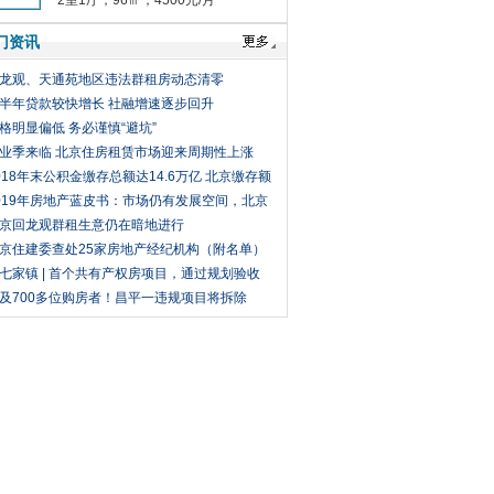
居 户型 楼层 地段好！个人出租
2室1厅，96㎡，4500元/月
门资讯
龙观、天通苑地区违法群租房动态清零
半年贷款较快增长 社融增速逐步回升
格明显偏低 务必谨慎“避坑”
业季来临 北京住房租赁市场迎来周期性上涨
018年末公积金缴存总额达14.6万亿 北京缴存额
前三
019年房地产蓝皮书：市场仍有发展空间，北京
入“三稳”趋势
京回龙观群租生意仍在暗地进行
京住建委查处25家房地产经纪机构（附名单）
七家镇 | 首个共有产权房项目，通过规划验收
及700多位购房者！昌平一违规项目将拆除