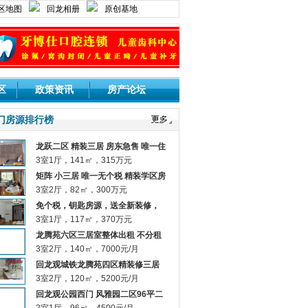
区地图
回龙相册
原创基地
登录网站
用户注册
区
政策资讯
房产论坛
门房源排行榜
龙跃二区 精装三居 房东急售 唯一住
宅！
3室1厅，141㎡，315万元
矩阵 小三居 唯一无个税 精装学区房
3室2厅，82㎡，300万元
免个税，钥匙房源，送全新装修，
双城铁
3室1厅，117㎡，370万元
龙腾苑六区三居室整体出租 不分租
不合租 （站内短信或邮件联系）
3室2厅，140㎡，7000元/月
回龙观城铁龙腾苑四区精装修三居
家具家电齐全
3室2厅，120㎡，5200元/月
回龙观公园西门 风雅园二区96平二