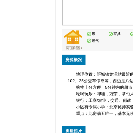
床
家具
暖气
房源概况
地理位置：距城铁龙泽站最近的小区
102、25公交车停靠等，西边是八
购物十分方便，5分钟内的超市
吃喝玩乐：呷哺，万荣，掌勺人
银行：工商/农业，交通、邮政
小区有专属小学：北京铭师实
重点：此房满五唯一，基本无税，
房屋照片