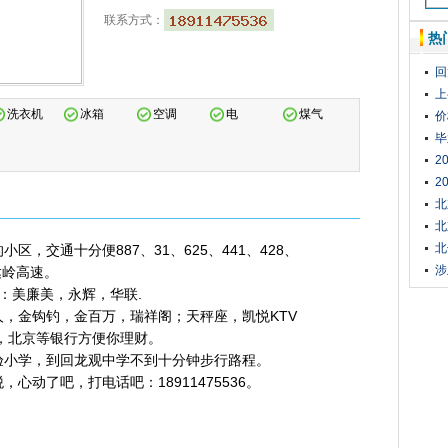
联系方式：
热
回
上
洗衣机
冰箱
空调
电
煤气
价
毕
2
排
2
进
北
北
北
，交通十分便887、31、625、441、428、
涉
达岭高速。
：美廉美，永辉，华联.
，金钩钓，金百万，瑞祥阁；天秤座，凯悦KTV
，北京等银行方便你理财。
验小学，到回龙观中学不到十分钟步行路程。
心动了吧，打电话吧：18911475536。