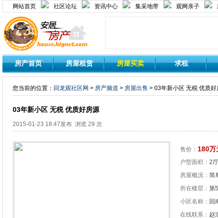
网站首页
社区论坛
资讯中心
集采地带
观网亲子
房产首页
房屋租赁
房屋买卖
求租
您当前的位置：
回龙观社区网
>
房产频道
>
房屋出售
> 03年新小区 无税 优质
03年新小区 无税 优质好房源
2015-01-23 18:47发布 浏览 29 次
180万
售价：
户型面积：
2厅
房屋概况：
简单
所在楼层：
第
小区名称：
回
在线联系：
赵浩