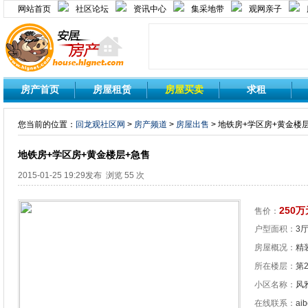
网站首页
社区论坛
资讯中心
集采地带
观网亲子
房产首页
房屋租赁
房屋买卖
求租
您当前的位置：
回龙观社区网
>
房产频道
>
房屋出售
> 地铁房+学区房+黄金楼
地铁房+学区房+黄金楼层+急售
2015-01-25 19:29发布 浏览 55 次
250万
售价：
户型面积：
3厅
房屋概况：
精装
所在楼层：
第
小区名称：
风
在线联系：
aib