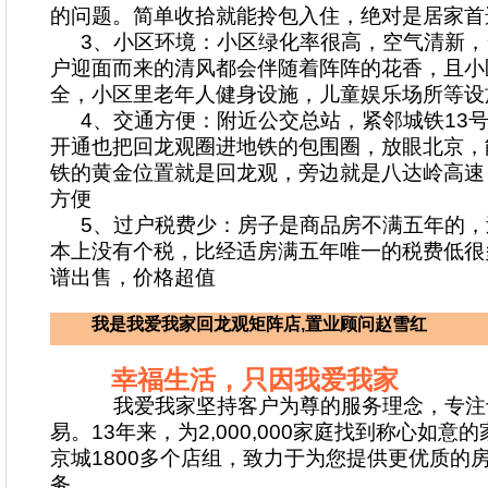
的问题。简单收拾就能拎包入住，绝对是居家首
3、小区环境：小区绿化率很高，空气清新
户迎面而来的清风都会伴随着阵阵的花香，且小
全，小区里老年人健身设施，儿童娱乐场所等设
4、交通方便：附近公交总站，紧邻城铁13
开通也把回龙观圈进地铁的包围圈，放眼北京，
铁的黄金位置就是回龙观，旁边就是八达岭高速
方便
5、过户税费少：房子是商品房不满五年的
本上没有个税，比经适房满五年唯一的税费低很
谱出售，价格超值
我是我爱我家回龙观矩阵店,置业顾问赵雪红
幸福生活，只因我爱我家
我爱我家坚持客户为尊的服务理念，专注
易。13年来，为2,000,000家庭找到称心如意
京城1800多个店组，致力于为您提供更优质的
务。