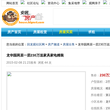
网站首页
社区论坛
资讯中心
集采地带
观网亲子
房产首页
房屋租赁
房屋买卖
求租
您当前的位置：
回龙观社区网
>
房产频道
>
房屋出售
> 龙华园两居一层230万
龙华园两居一层230万送家具家电精装
2015-02-08 21:23发布 浏览 44 次
230万
售价：
户型面积：
2厅
房屋概况：
精装
所在楼层：
第
小区名称：
龙
在线联系：
15