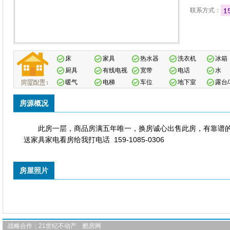
联系方式：
床
家具
热水器
洗衣机
冰箱
厨具
有线电视
宽带
电话
水
暖气
电梯
车位
地下室
露台
房源概况
此房一层，商品房满五年唯一，换房诚心出售此房，有靠谱
送家具家电看房给我打电话 159-1085-0306
房屋照片
战略合作：
21世纪不动产
酷房网