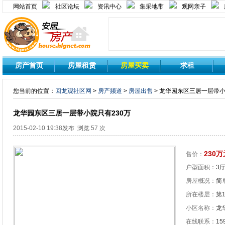
网站首页
社区论坛
资讯中心
集采地带
观网亲子
房产首页
房屋租赁
房屋买卖
求租
您当前的位置：
回龙观社区网
>
房产频道
>
房屋出售
> 龙华园东区三居一层带小
龙华园东区三居一层带小院只有230万
2015-02-10 19:38发布 浏览 57 次
230万
售价：
户型面积：
3厅
房屋概况：
简单
所在楼层：
第
小区名称：
龙
在线联系：
15