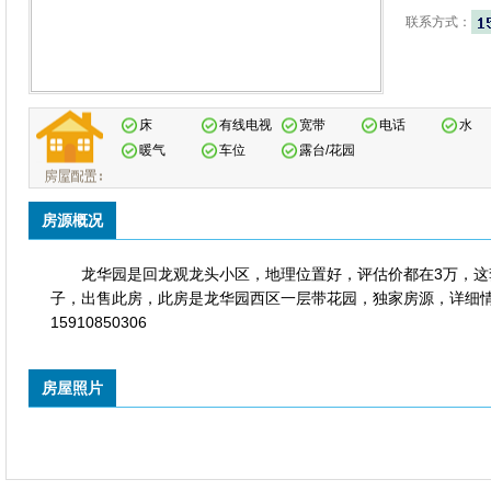
联系方式：
床
有线电视
宽带
电话
水
暖气
车位
露台/花园
房源概况
龙华园是回龙观龙头小区，地理位置好，评估价都在3万，这
子，出售此房，此房是龙华园西区一层带花园，独家房源，详细
15910850306
房屋照片