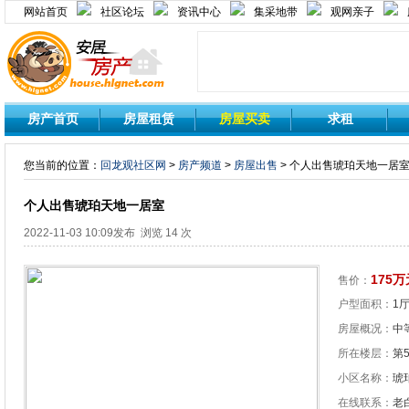
网站首页
社区论坛
资讯中心
集采地带
观网亲子
房产首页
房屋租赁
房屋买卖
求租
您当前的位置：
回龙观社区网
>
房产频道
>
房屋出售
> 个人出售琥珀天地一居
个人出售琥珀天地一居室
2022-11-03 10:09发布 浏览 14 次
175万
售价：
户型面积：
1厅
房屋概况：
中等
所在楼层：
第
小区名称：
琥
在线联系：
老白