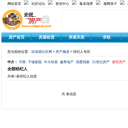
网站首页
社区论坛
资讯中心
集采地带
观网亲子
房产首页
房屋租赁
房屋买卖
求租
您当前的位置：
回龙观社区网
>
房产频道
> 经纪人专区
中介：
不限
千顷家园
中大恒基
鑫尊地产
我爱我家
21世纪房产
麦田房产
全部经纪人
共有
0
条经纪人信息
共 条信息